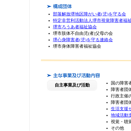
部落解放堺地区障がい者(児)を守る会
特定非営利活動法人堺市視覚障害者福
堺市ろうあ者福祉協会
堺市肢体不自由児(者)父母の会
堺心身障害者(児)を守る連絡会
堺市身体障害者福祉協会
国の障害
自主事業及び活動
障害者団
行政主催
障害者団
生活支援
地域活動
視覚・聴
その他