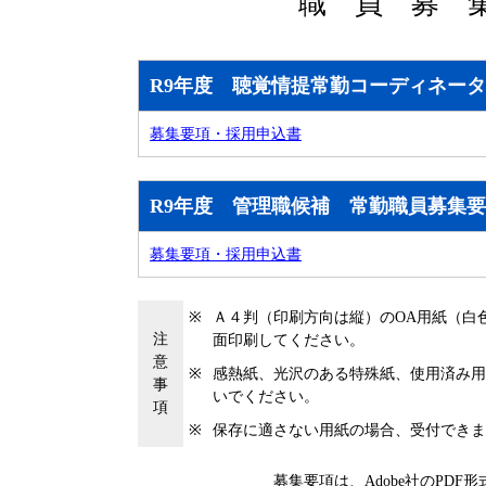
職 員 募 
R9年度 聴覚情提常勤コーディネー
募集要項・採用申込書
R9年度 管理職候補 常勤職員募集
募集要項・採用申込書
※
Ａ４判（印刷方向は縦）のOA用紙（白
注
面印刷してください。
意
※
感熱紙、光沢のある特殊紙、使用済み用
事
いでください。
項
※
保存に適さない用紙の場合、受付できま
募集要項は、Adobe社のPDF